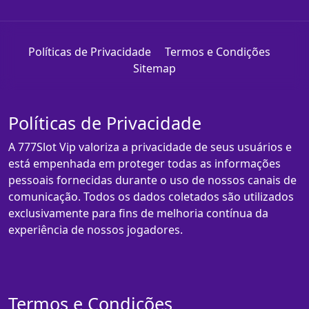
Políticas de Privacidade
Termos e Condições
Sitemap
Políticas de Privacidade
A 777Slot Vip valoriza a privacidade de seus usuários e
está empenhada em proteger todas as informações
pessoais fornecidas durante o uso de nossos canais de
comunicação. Todos os dados coletados são utilizados
exclusivamente para fins de melhoria contínua da
experiência de nossos jogadores.
Termos e Condições