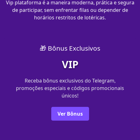
Vip plataforma é a maneira moderna, prática e segura
de participar, sem enfrentar filas ou depender de
horários restritos de lotéricas.
🎁 Bônus Exclusivos
VIP
Receba bônus exclusivos do Telegram,
promoções especiais e códigos promocionais
únicos!
Ver Bônus