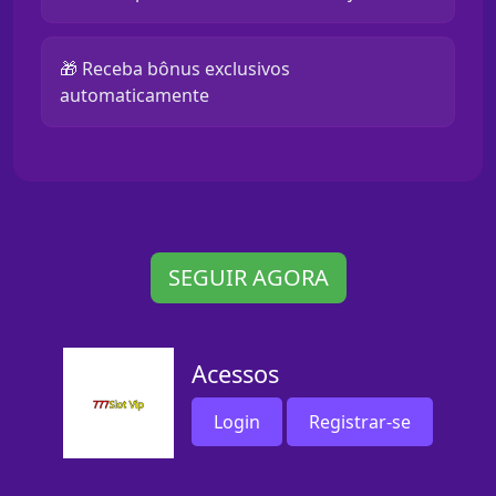
🎁 Receba bônus exclusivos
automaticamente
SEGUIR AGORA
Acessos
Login
Registrar-se