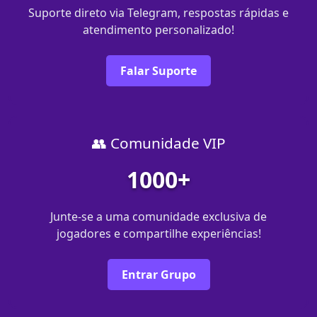
Suporte direto via Telegram, respostas rápidas e
atendimento personalizado!
Falar Suporte
👥 Comunidade VIP
1000+
Junte-se a uma comunidade exclusiva de
jogadores e compartilhe experiências!
Entrar Grupo