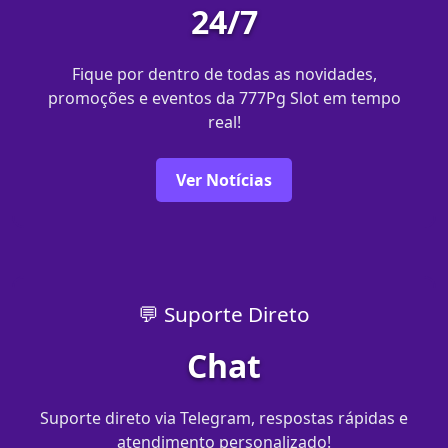
24/7
Fique por dentro de todas as novidades,
promoções e eventos da 777Pg Slot em tempo
real!
Ver Notícias
💬 Suporte Direto
Chat
Suporte direto via Telegram, respostas rápidas e
atendimento personalizado!