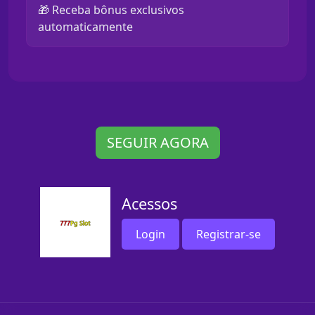
🎁 Receba bônus exclusivos
automaticamente
SEGUIR AGORA
Acessos
Login
Registrar-se