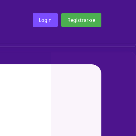
Login
Registrar-se