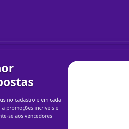
hor
postas
us no cadastro e em cada
 a promoções incríveis e
unte-se aos vencedores