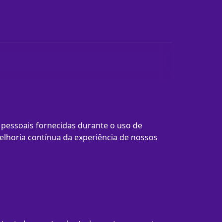
 pessoais fornecidas durante o uso de
elhoria contínua da experiência de nossos