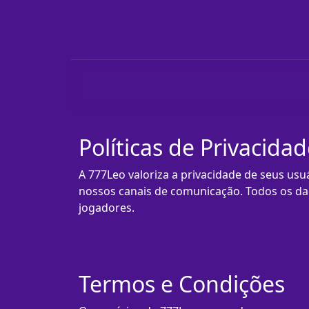
Políticas de Privacida
A 777Leo valoriza a privacidade de seus us
nossos canais de comunicação. Todos os dad
jogadores.
Termos e Condições