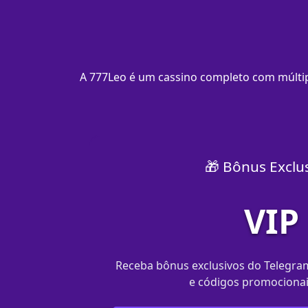
A 777Leo é um cassino completo com múltipl
🎁 Bônus Exclu
VIP
Receba bônus exclusivos do Telegra
e códigos promocionai