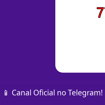
📱 Canal Oficial no Telegram!