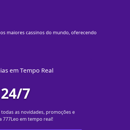
s dos maiores cassinos do mundo, oferecendo
cias em Tempo Real
24/7
e todas as novidades, promoções e
a 777Leo em tempo real!