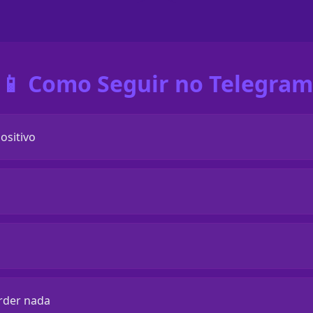
📱 Como Seguir no Telegram
ositivo
erder nada