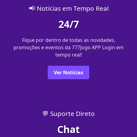
📢 Notícias em Tempo Real
24/7
Fique por dentro de todas as novidades,
promoções e eventos da 777Jogo APP Login em
tempo real!
Ver Notícias
💬 Suporte Direto
Chat