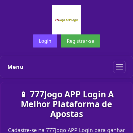
Login
Registrar-se
Menu
📱 777Jogo APP Login A
Melhor Plataforma de
Apostas
Cadastre-se na 777Jogo APP Login para ganhar