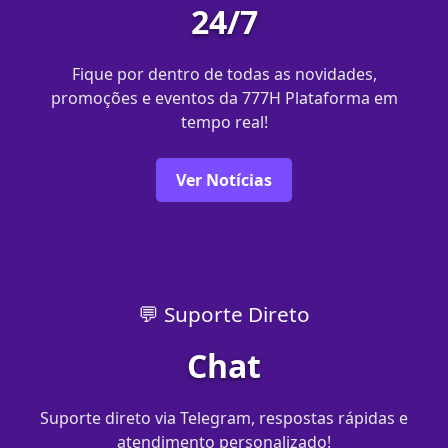
24/7
Fique por dentro de todas as novidades,
promoções e eventos da 777H Plataforma em
tempo real!
Ver Notícias
💬 Suporte Direto
Chat
Suporte direto via Telegram, respostas rápidas e
atendimento personalizado!