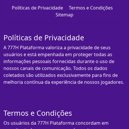
Políticas de Privacidade
Termos e Condições
Sitemap
Políticas de Privacidade
A 777H Plataforma valoriza a privacidade de seus
usuários e está empenhada em proteger todas as
informações pessoais fornecidas durante o uso de
nossos canais de comunicação. Todos os dados
coletados são utilizados exclusivamente para fins de
melhoria contínua da experiência de nossos jogadores.
Termos e Condições
Os usuários da 777H Plataforma concordam em