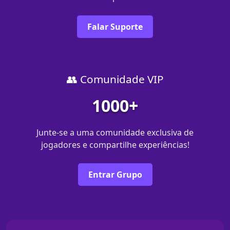
Falar Suporte
👥 Comunidade VIP
1000+
Junte-se a uma comunidade exclusiva de
jogadores e compartilhe experiências!
Entrar Grupo