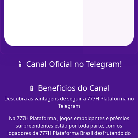
📱 Canal Oficial no Telegram!
📱 Benefícios do Canal
Descubra as vantagens de seguir a 777H Plataforma no
Telegram
Na 777H Plataforma , jogos empolgantes e prêmios
surpreendentes estão por toda parte, com os
jogadores da 777H Plataforma Brasil desfrutando do