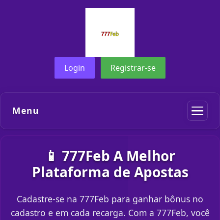
Login
Registrar-se
Menu
📱 777Feb A Melhor
Plataforma de Apostas
Cadastre-se na 777Feb para ganhar bônus no
cadastro e em cada recarga. Com a 777Feb, você