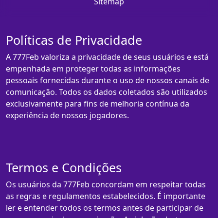
Sitemap
Políticas de Privacidade
A 777Feb valoriza a privacidade de seus usuários e está
empenhada em proteger todas as informações
pessoais fornecidas durante o uso de nossos canais de
comunicação. Todos os dados coletados são utilizados
exclusivamente para fins de melhoria contínua da
experiência de nossos jogadores.
Termos e Condições
Os usuários da 777Feb concordam em respeitar todas
as regras e regulamentos estabelecidos. É importante
ler e entender todos os termos antes de participar de