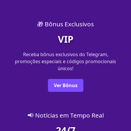
🎁 Bônus Exclusivos
VIP
Receba bônus exclusivos do Telegram,
promoções especiais e códigos promocionais
únicos!
Ver Bônus
📢 Notícias em Tempo Real
24/7