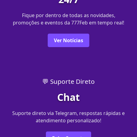
Fique por dentro de todas as novidades,
promoções e eventos da 777Feb em tempo real!
Ver Notícias
💬 Suporte Direto
Chat
Suporte direto via Telegram, respostas rápidas e
atendimento personalizado!