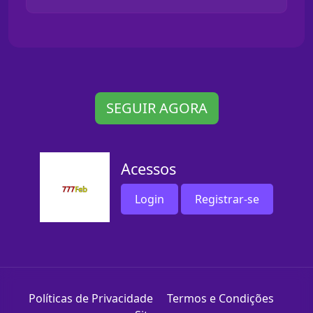
SEGUIR AGORA
Acessos
Login
Registrar-se
Políticas de Privacidade
Termos e Condições