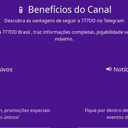
📱 Benefícios do Canal
Descubra as vantagens de seguir a 777DD no Telegram
777DD Brasil , traz informações completas, jogabilidade v
máximo.
sivos
📢 Notí
m, promoções especiais
Fique por dentro d
s únicos!
eventos d