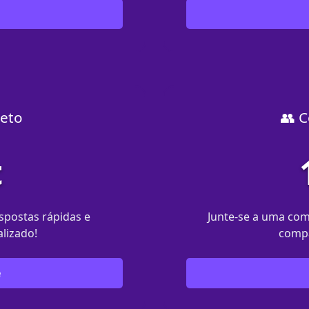
reto
👥 
t
espostas rápidas e
Junte-se a uma com
lizado!
compa
e