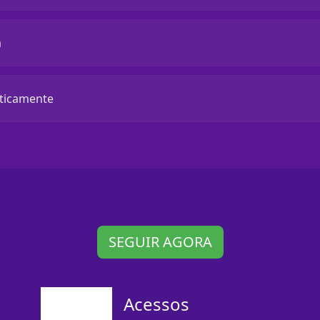
a
aticamente
SEGUIR AGORA
Acessos