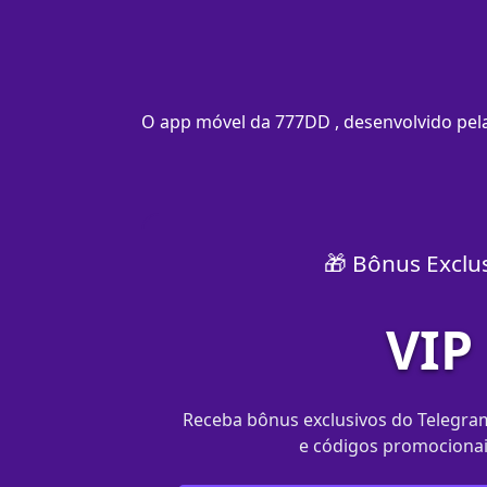
O app móvel da 777DD , desenvolvido pela 
🎁 Bônus Exclu
VIP
Receba bônus exclusivos do Telegra
e códigos promocionai