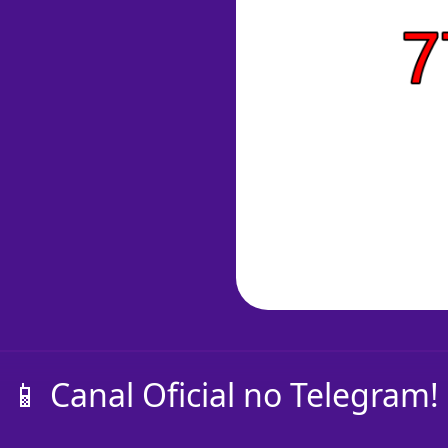
📱 Canal Oficial no Telegram!