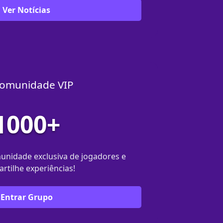
Ver Notícias
Comunidade VIP
1000+
unidade exclusiva de jogadores e
rtilhe experiências!
Entrar Grupo