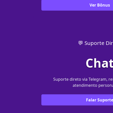
Ver Bônus
💬 Suporte Di
Cha
Suporte direto via Telegram, r
atendimento persona
Falar Suport