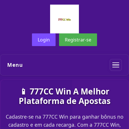
Login
Registrar-se
Menu
📱 777CC Win A Melhor
Plataforma de Apostas
Cadastre-se na 777CC Win para ganhar bônus no
cadastro e em cada recarga. Com a 777CC Win,