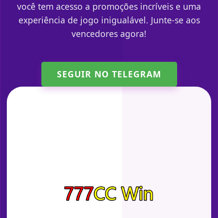
você tem acesso a promoções incríveis e uma
experiência de jogo inigualável. Junte-se aos
vencedores agora!
SEGUIR NO TELEGRAM