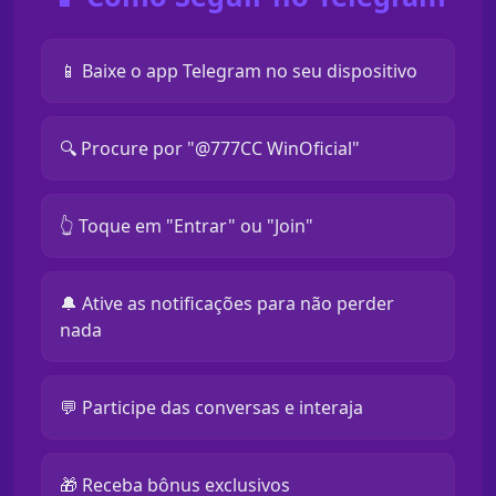
📱 Baixe o app Telegram no seu dispositivo
🔍 Procure por "@777CC WinOficial"
👆 Toque em "Entrar" ou "Join"
🔔 Ative as notificações para não perder
nada
💬 Participe das conversas e interaja
🎁 Receba bônus exclusivos