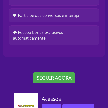
💬 Participe das conversas e interaja
🎁 Receba bônus exclusivos
automaticamente
SEGUIR AGORA
Acessos