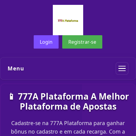
Login
Registrar-se
Menu
📱 777A Plataforma A Melhor
Plataforma de Apostas
Cadastre-se na 777A Plataforma para ganhar
bônus no cadastro e em cada recarga. Com a