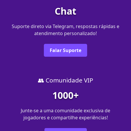
Chat
Suporte direto via Telegram, respostas rápidas e
atendimento personalizado!
Falar Suporte
👥 Comunidade VIP
1000+
Junte-se a uma comunidade exclusiva de
jogadores e compartilhe experiências!