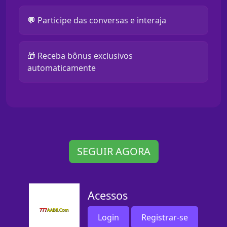
💬 Participe das conversas e interaja
🎁 Receba bônus exclusivos
automaticamente
SEGUIR AGORA
Acessos
Login
Registrar-se