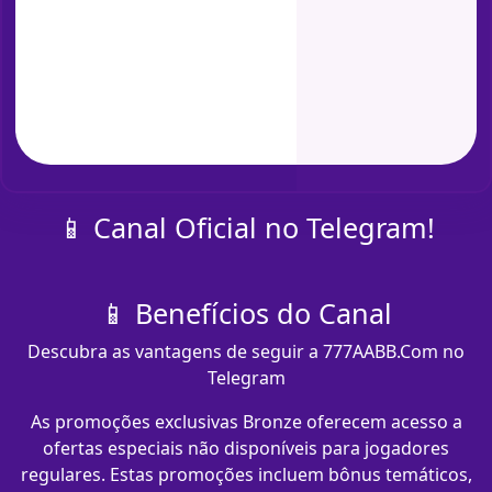
📱 Canal Oficial no Telegram!
📱 Benefícios do Canal
Descubra as vantagens de seguir a 777AABB.Com no
Telegram
As promoções exclusivas Bronze oferecem acesso a
ofertas especiais não disponíveis para jogadores
regulares. Estas promoções incluem bônus temáticos,