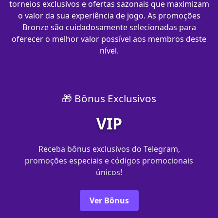
torneios exclusivos e ofertas sazonais que maximizam
o valor da sua experiência de jogo. As promoções
Bronze são cuidadosamente selecionadas para
oferecer o melhor valor possível aos membros deste
nível.
🎁 Bônus Exclusivos
VIP
Receba bônus exclusivos do Telegram,
promoções especiais e códigos promocionais
únicos!
Ver Bônus