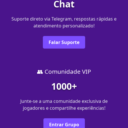
Chat
Suporte direto via Telegram, respostas rápidas e
atendimento personalizado!
Falar Suporte
👥 Comunidade VIP
1000+
Junte-se a uma comunidade exclusiva de
jogadores e compartilhe experiências!
Entrar Grupo