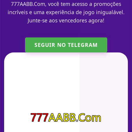
777AABB.Com, você tem acesso a promoções
incríveis e uma experiência de jogo inigualável.
Junte-se aos vencedores agora!
SEGUIR NO TELEGRAM