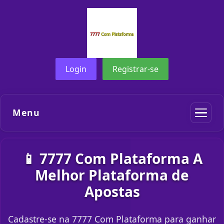
Login
Registrar-se
Menu
📱 7777 Com Plataforma A
Melhor Plataforma de
Apostas
Cadastre-se na 7777 Com Plataforma para ganhar