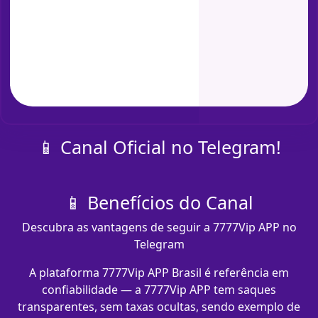
📱 Canal Oficial no Telegram!
📱 Benefícios do Canal
Descubra as vantagens de seguir a 7777Vip APP no
Telegram
A plataforma 7777Vip APP Brasil é referência em
confiabilidade — a 7777Vip APP tem saques
transparentes, sem taxas ocultas, sendo exemplo de