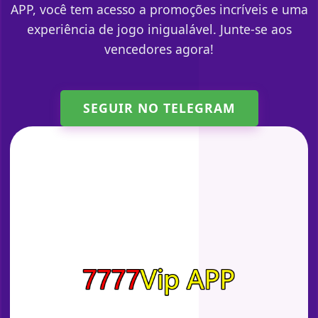
APP, você tem acesso a promoções incríveis e uma
experiência de jogo inigualável. Junte-se aos
vencedores agora!
SEGUIR NO TELEGRAM