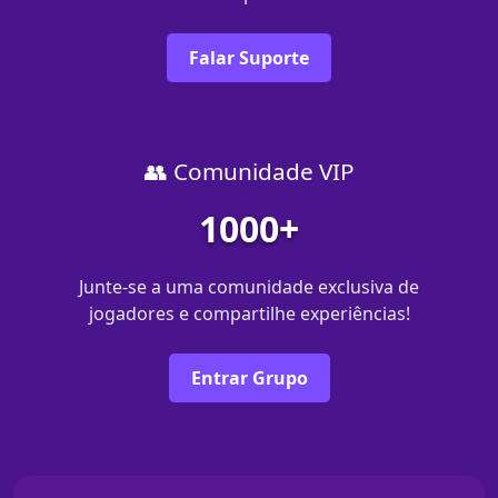
Falar Suporte
👥 Comunidade VIP
1000+
Junte-se a uma comunidade exclusiva de
jogadores e compartilhe experiências!
Entrar Grupo