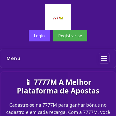
Login
Registrar-se
Menu
📱 7777M A Melhor
Plataforma de Apostas
Cadastre-se na 7777M para ganhar bônus no
cadastro e em cada recarga. Com a 7777M, você