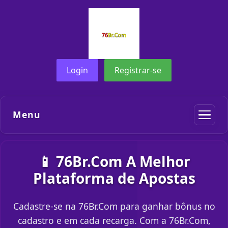
Login
Registrar-se
Menu
📱 76Br.Com A Melhor
Plataforma de Apostas
Cadastre-se na 76Br.Com para ganhar bônus no
cadastro e em cada recarga. Com a 76Br.Com,