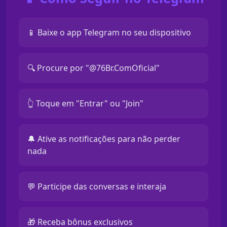
📱 Baixe o app Telegram no seu dispositivo
🔍 Procure por "@76Br.ComOficial"
👆 Toque em "Entrar" ou "Join"
🔔 Ative as notificações para não perder
nada
💬 Participe das conversas e interaja
🎁 Receba bônus exclusivos