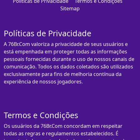
Políticas de Privacidade
Termos e Condições
Sitemap
Políticas de Privacidade
A 76Br.Com valoriza a privacidade de seus usuários e
está empenhada em proteger todas as informações
pessoais fornecidas durante o uso de nossos canais de
comunicação. Todos os dados coletados são utilizados
exclusivamente para fins de melhoria contínua da
experiência de nossos jogadores.
Termos e Condições
Os usuários da 76Br.Com concordam em respeitar
todas as regras e regulamentos estabelecidos. É