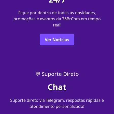
Fique por dentro de todas as novidades,
promoções e eventos da 76Br.Com em tempo
real!
Ver Notícias
💬 Suporte Direto
Chat
Suporte direto via Telegram, respostas rápidas e
atendimento personalizado!