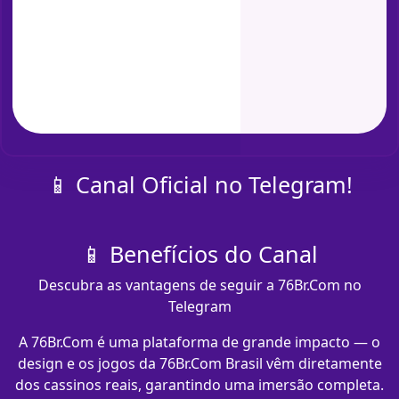
📱 Canal Oficial no Telegram!
📱 Benefícios do Canal
Descubra as vantagens de seguir a 76Br.Com no
Telegram
A 76Br.Com é uma plataforma de grande impacto — o
design e os jogos da 76Br.Com Brasil vêm diretamente
dos cassinos reais, garantindo uma imersão completa.