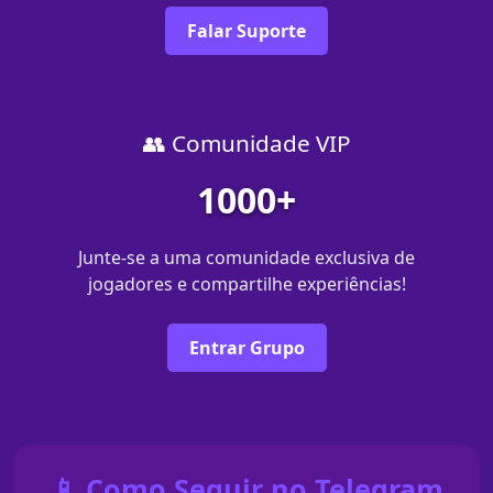
Falar Suporte
👥 Comunidade VIP
1000+
Junte-se a uma comunidade exclusiva de
jogadores e compartilhe experiências!
Entrar Grupo
📱 Como Seguir no Telegram