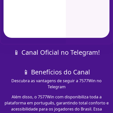
📱 Canal Oficial no Telegram!
📱 Benefícios do Canal
Descubra as vantagens de seguir a 7577Win no
Telegram
Além disso, o 7577Win com​ disponibiliza toda a
plataforma em português, garantindo total conforto e
acessibilidade para os jogadores do Brasil. Essa