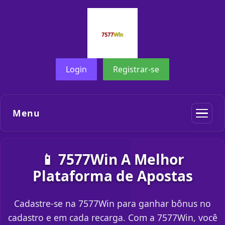
Login
Registrar-se
Menu
📱 7577Win A Melhor
Plataforma de Apostas
Cadastre-se na 7577Win para ganhar bônus no
cadastro e em cada recarga. Com a 7577Win, você