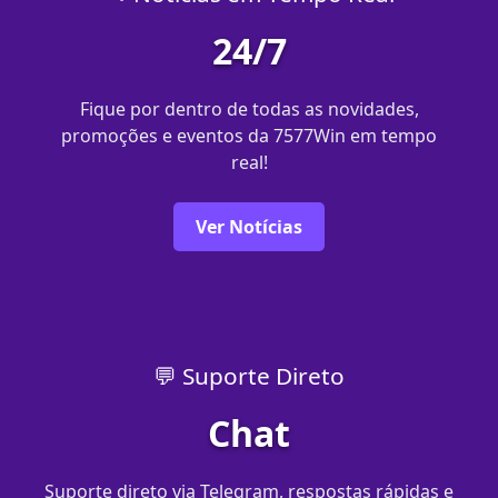
24/7
Fique por dentro de todas as novidades,
promoções e eventos da 7577Win em tempo
real!
Ver Notícias
💬 Suporte Direto
Chat
Suporte direto via Telegram, respostas rápidas e