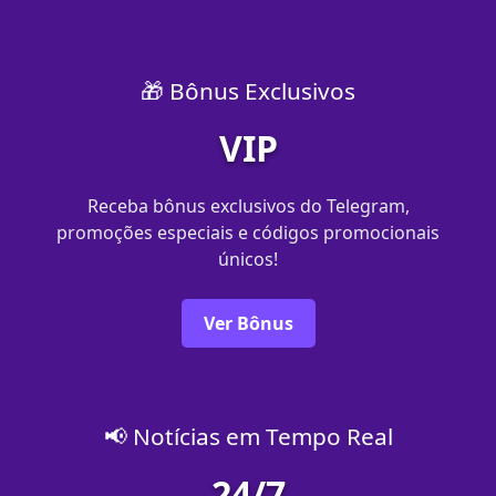
🎁 Bônus Exclusivos
VIP
Receba bônus exclusivos do Telegram,
promoções especiais e códigos promocionais
únicos!
Ver Bônus
📢 Notícias em Tempo Real
24/7