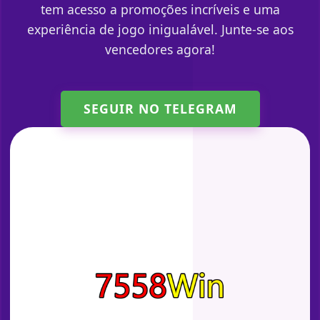
tem acesso a promoções incríveis e uma
experiência de jogo inigualável. Junte-se aos
vencedores agora!
SEGUIR NO TELEGRAM