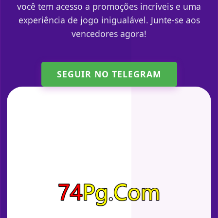
você tem acesso a promoções incríveis e uma
experiência de jogo inigualável. Junte-se aos
vencedores agora!
SEGUIR NO TELEGRAM