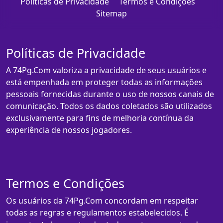
Políticas de Privacidade
Termos e Condições
Sitemap
Políticas de Privacidade
A 74Pg.Com valoriza a privacidade de seus usuários e
está empenhada em proteger todas as informações
pessoais fornecidas durante o uso de nossos canais de
comunicação. Todos os dados coletados são utilizados
exclusivamente para fins de melhoria contínua da
experiência de nossos jogadores.
Termos e Condições
Os usuários da 74Pg.Com concordam em respeitar
todas as regras e regulamentos estabelecidos. É