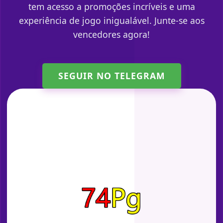
tem acesso a promoções incríveis e uma
experiência de jogo inigualável. Junte-se aos
vencedores agora!
SEGUIR NO TELEGRAM