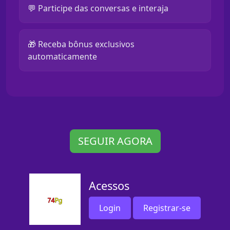
💬 Participe das conversas e interaja
🎁 Receba bônus exclusivos
automaticamente
SEGUIR AGORA
Acessos
Login
Registrar-se