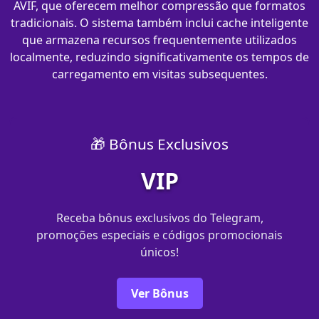
AVIF, que oferecem melhor compressão que formatos
tradicionais. O sistema também inclui cache inteligente
que armazena recursos frequentemente utilizados
localmente, reduzindo significativamente os tempos de
carregamento em visitas subsequentes.
🎁 Bônus Exclusivos
VIP
Receba bônus exclusivos do Telegram,
promoções especiais e códigos promocionais
únicos!
Ver Bônus