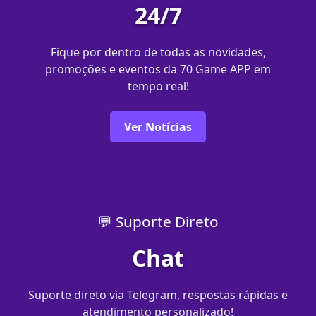
24/7
Fique por dentro de todas as novidades,
promoções e eventos da 70 Game APP em
tempo real!
Ver Notícias
💬 Suporte Direto
Chat
Suporte direto via Telegram, respostas rápidas e
atendimento personalizado!