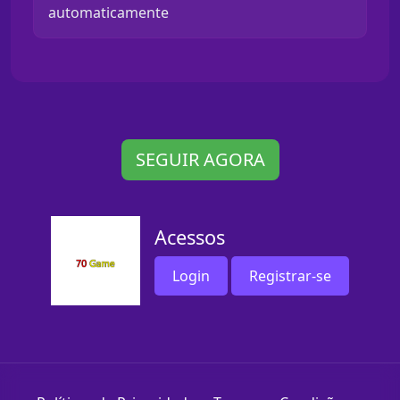
automaticamente
SEGUIR AGORA
Acessos
Login
Registrar-se