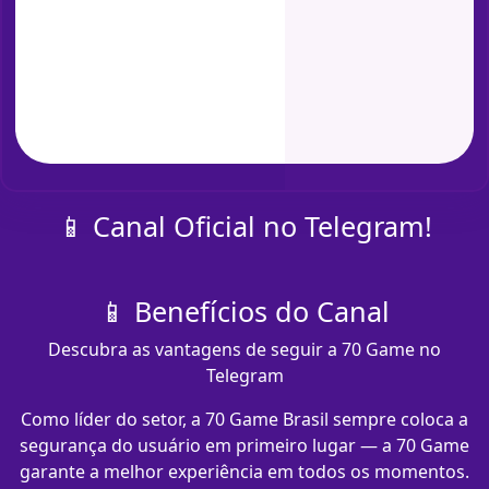
📱 Canal Oficial no Telegram!
📱 Benefícios do Canal
Descubra as vantagens de seguir a 70 Game no
Telegram
Como líder do setor, a 70 Game Brasil sempre coloca a
segurança do usuário em primeiro lugar — a 70 Game
garante a melhor experiência em todos os momentos.