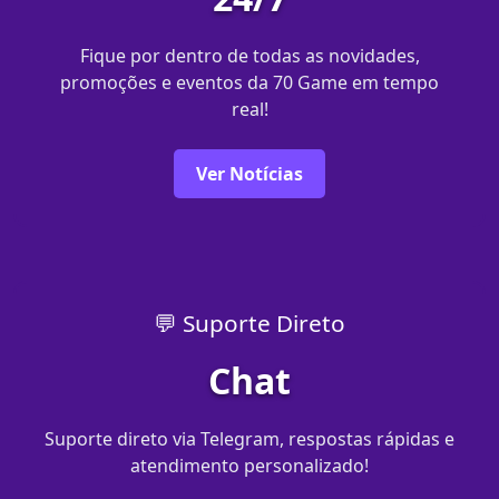
Fique por dentro de todas as novidades,
promoções e eventos da 70 Game em tempo
real!
Ver Notícias
💬 Suporte Direto
Chat
Suporte direto via Telegram, respostas rápidas e
atendimento personalizado!