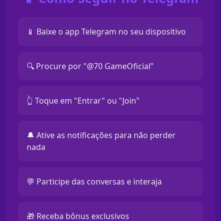
📱 Baixe o app Telegram no seu dispositivo
🔍 Procure por "@70 GameOficial"
👆 Toque em "Entrar" ou "Join"
🔔 Ative as notificações para não perder
nada
💬 Participe das conversas e interaja
🎁 Receba bônus exclusivos