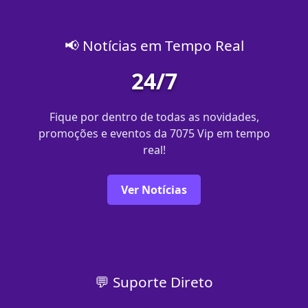
📢 Notícias em Tempo Real
24/7
Fique por dentro de todas as novidades,
promoções e eventos da 7075 Vip em tempo
real!
Ver Notícias
💬 Suporte Direto