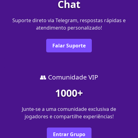
Chat
Suporte direto via Telegram, respostas rápidas e
atendimento personalizado!
Falar Suporte
👥 Comunidade VIP
1000+
Junte-se a uma comunidade exclusiva de
jogadores e compartilhe experiências!
Entrar Grupo