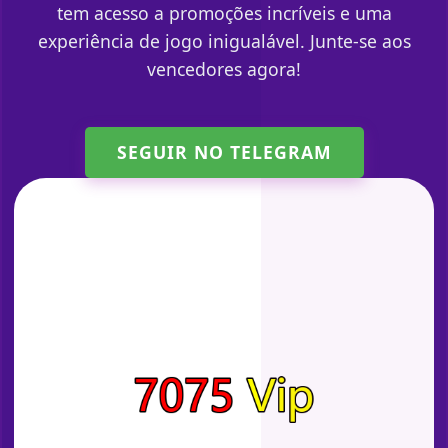
tem acesso a promoções incríveis e uma
experiência de jogo inigualável. Junte-se aos
vencedores agora!
SEGUIR NO TELEGRAM