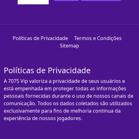
Políticas de Privacidade
Termos e Condições
Sitemap
Políticas de Privacidade
A 7075 Vip valoriza a privacidade de seus usuários e
está empenhada em proteger todas as informações
pessoais fornecidas durante o uso de nossos canais de
comunicação. Todos os dados coletados são utilizados
exclusivamente para fins de melhoria contínua da
experiência de nossos jogadores.