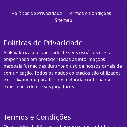
Políticas de Privacidade
Termos e Condições
Sitemap
Políticas de Privacidade
A 6K valoriza a privacidade de seus usuários e está
empenhada em proteger todas as informações
pessoais fornecidas durante o uso de nossos canais de
comunicação. Todos os dados coletados são utilizados
exclusivamente para fins de melhoria contínua da
experiência de nossos jogadores.
Termos e Condições
Os usuários da 6K concordam em respeitar todas as