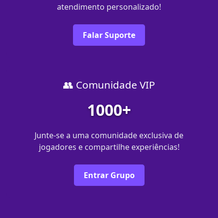
atendimento personalizado!
Falar Suporte
👥 Comunidade VIP
1000+
Junte-se a uma comunidade exclusiva de
jogadores e compartilhe experiências!
Entrar Grupo