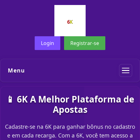
Login
Registrar-se
Menu
📱 6K A Melhor Plataforma de
Apostas
Cadastre-se na 6K para ganhar bônus no cadastro
e em cada recarga. Com a 6K, você tem acesso a