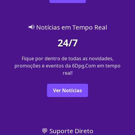
📢 Notícias em Tempo Real
24/7
Fique por dentro de todas as novidades,
promoções e eventos da 6Dpg.Com em tempo
real!
Ver Notícias
💬 Suporte Direto