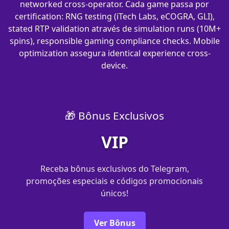
networked cross-operator. Cada game passa por
certification: RNG testing (iTech Labs, eCOGRA, GLI),
stated RTP validation através de simulation runs (10M+
spins), responsible gaming compliance checks. Mobile
optimization assegura identical experience cross-
device.
🎁 Bônus Exclusivos
VIP
Receba bônus exclusivos do Telegram,
promoções especiais e códigos promocionais
únicos!
Ver Bônus