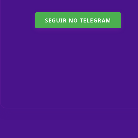
SEGUIR NO TELEGRAM