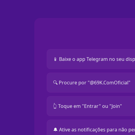
📱 Baixe o app Telegram no seu disp
🔍 Procure por "@69K.ComOficial"
👆 Toque em "Entrar" ou "Join"
🔔 Ative as notificações para não p