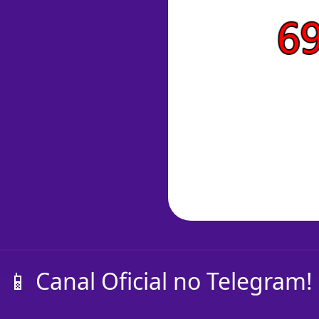
📱 Canal Oficial no Telegram!