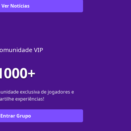
Ver Notícias
Comunidade VIP
1000+
unidade exclusiva de jogadores e
rtilhe experiências!
Entrar Grupo