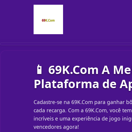
📱 69K.Com A Me
Plataforma de A
Cadastre-se na 69K.Com para ganhar b
cada recarga. Com a 69K.Com, você te
incríveis e uma experiência de jogo inig
vencedores agora!