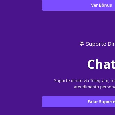
Ver Bônus
💬 Suporte Di
Cha
Suporte direto via Telegram, r
atendimento persona
Falar Suport