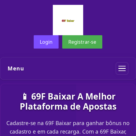
Login
Registrar-se
Menu
📱 69F Baixar A Melhor
Plataforma de Apostas
Cadastre-se na 69F Baixar para ganhar bônus no
cadastro e em cada recarga. Com a 69F Baixar,