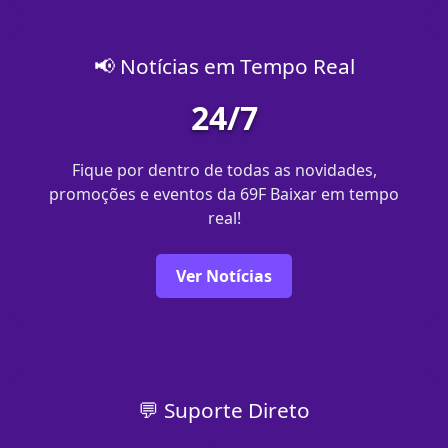
📢 Notícias em Tempo Real
24/7
Fique por dentro de todas as novidades,
promoções e eventos da 69F Baixar em tempo
real!
Ver Notícias
💬 Suporte Direto