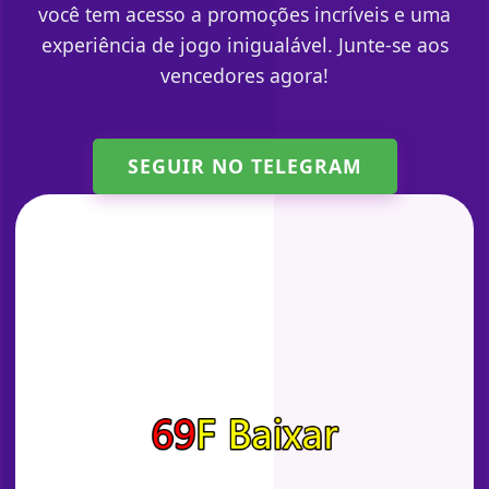
você tem acesso a promoções incríveis e uma
experiência de jogo inigualável. Junte-se aos
vencedores agora!
SEGUIR NO TELEGRAM