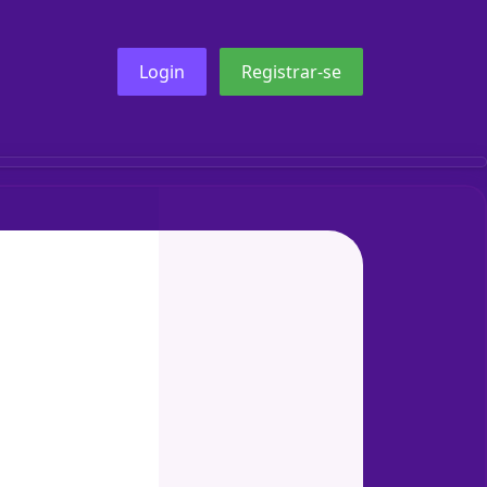
Login
Registrar-se