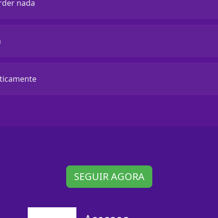
erder nada
a
aticamente
SEGUIR AGORA