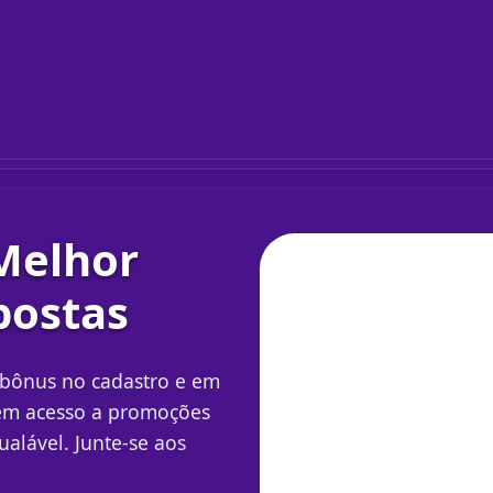
Melhor
postas
 bônus no cadastro e em
tem acesso a promoções
ualável. Junte-se aos