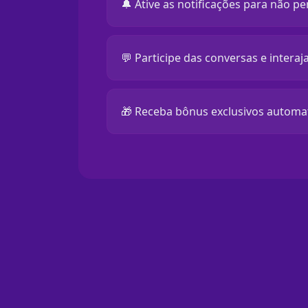
🔔 Ative as notificações para não p
💬 Participe das conversas e interaj
🎁 Receba bônus exclusivos autom