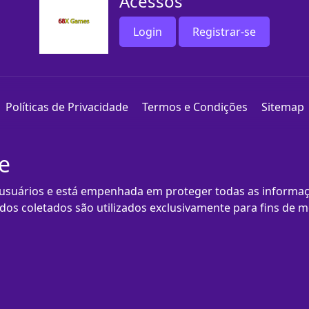
Acessos
Login
Registrar-se
Políticas de Privacidade
Termos e Condições
Sitemap
de
s usuários e está empenhada em proteger todas as informaç
os coletados são utilizados exclusivamente para fins de m