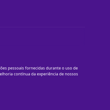
ões pessoais fornecidas durante o uso de
elhoria contínua da experiência de nossos