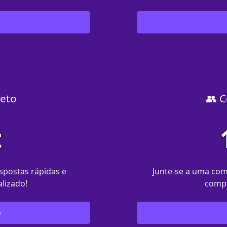
reto
👥 
t
espostas rápidas e
Junte-se a uma com
lizado!
compa
e