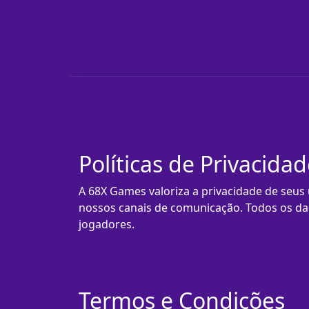
Políticas de Privacida
A 68X Games valoriza a privacidade de seu
nossos canais de comunicação. Todos os dad
jogadores.
Termos e Condições