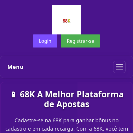
Login
Registrar-se
Menu
📱 68K A Melhor Plataforma
de Apostas
Cadastre-se na 68K para ganhar bônus no
cadastro e em cada recarga. Com a 68K, você tem