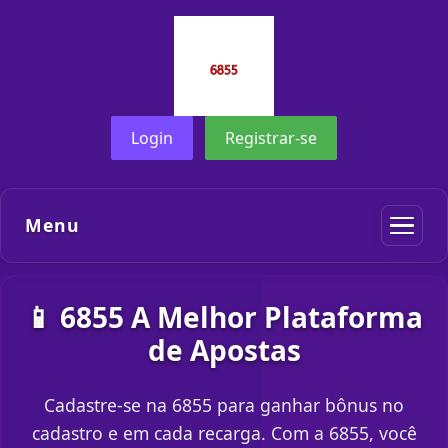
Login
Registrar-se
Menu
📱 6855 A Melhor Plataforma
de Apostas
Cadastre-se na 6855 para ganhar bônus no
cadastro e em cada recarga. Com a 6855, você