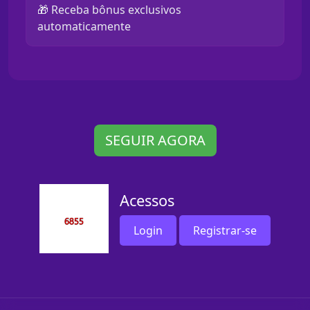
🎁 Receba bônus exclusivos
automaticamente
SEGUIR AGORA
Acessos
Login
Registrar-se