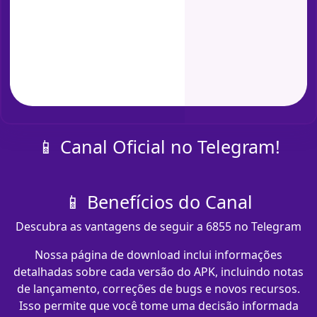
📱 Canal Oficial no Telegram!
📱 Benefícios do Canal
Descubra as vantagens de seguir a 6855 no Telegram
Nossa página de download inclui informações
detalhadas sobre cada versão do APK, incluindo notas
de lançamento, correções de bugs e novos recursos.
Isso permite que você tome uma decisão informada