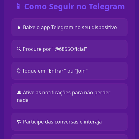
📱 Como Seguir no Telegram
📱 Baixe o app Telegram no seu dispositivo
🔍 Procure por "@6855Oficial"
👆 Toque em "Entrar" ou "Join"
🔔 Ative as notificações para não perder
nada
💬 Participe das conversas e interaja