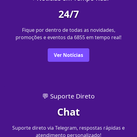
24/7
Fique por dentro de todas as novidades,
promoções e eventos da 6855 em tempo real!
Ver Notícias
💬 Suporte Direto
Chat
Suporte direto via Telegram, respostas rápidas e
atendimento personalizado!