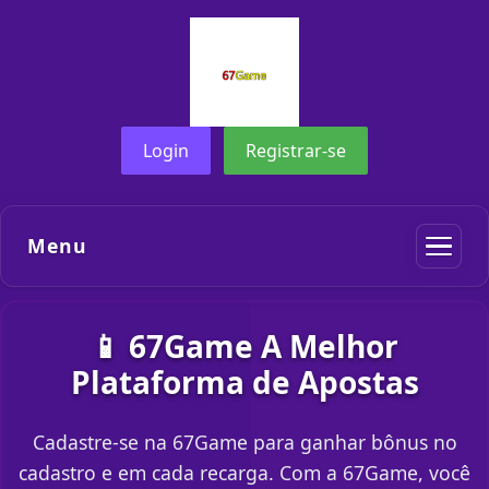
Login
Registrar-se
Menu
📱 67Game A Melhor
Plataforma de Apostas
Cadastre-se na 67Game para ganhar bônus no
cadastro e em cada recarga. Com a 67Game, você