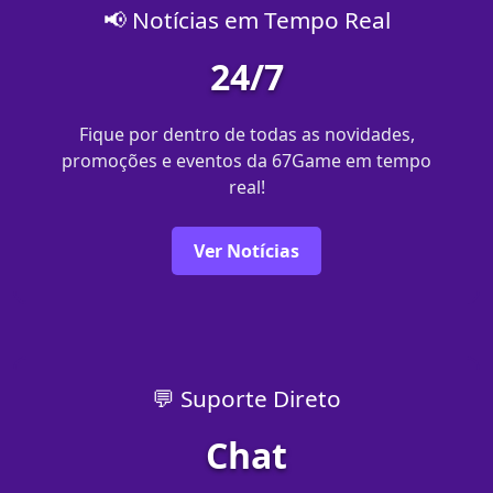
📢 Notícias em Tempo Real
24/7
Fique por dentro de todas as novidades,
promoções e eventos da 67Game em tempo
real!
Ver Notícias
💬 Suporte Direto
Chat