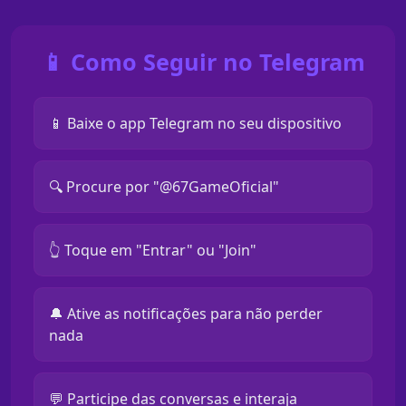
📱 Como Seguir no Telegram
📱 Baixe o app Telegram no seu dispositivo
🔍 Procure por "@67GameOficial"
👆 Toque em "Entrar" ou "Join"
🔔 Ative as notificações para não perder
nada
💬 Participe das conversas e interaja