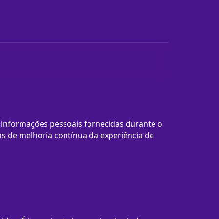
s informações pessoais fornecidas durante o
ns de melhoria contínua da experiência de