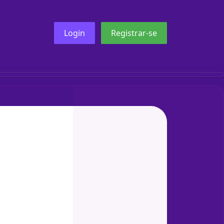
Login
Registrar-se