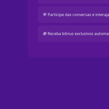
💬 Participe das conversas e interaj
🎁 Receba bônus exclusivos autom