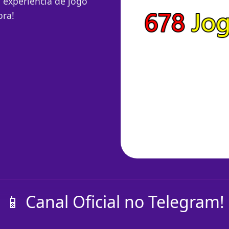
 experiência de jogo
ora!
📱 Canal Oficial no Telegram!