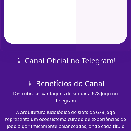
📱 Canal Oficial no Telegram!
📱 Benefícios do Canal
Descubra as vantagens de seguir a 678 Jogo no
Telegram
A arquitetura ludológica de slots da 678 Jogo
representa um ecossistema curado de experiências de
jogo algoritmicamente balanceadas, onde cada título