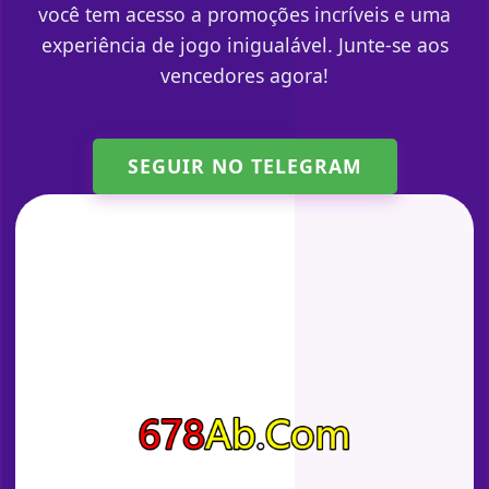
você tem acesso a promoções incríveis e uma
experiência de jogo inigualável. Junte-se aos
vencedores agora!
SEGUIR NO TELEGRAM