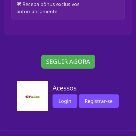
🎁 Receba bônus exclusivos
automaticamente
SEGUIR AGORA
Acessos
Login
Registrar-se