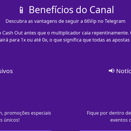
📱 Benefícios do Canal
Descubra as vantagens de seguir a 66Vip no Telegram
r o Cash Out antes que o multiplicador caia repentinamente
irá para 1x ou até 0x, o que significa que todas as apostas 
sivos
📢 Notí
m, promoções especiais
Fique por dentro d
s únicos!
eventos 