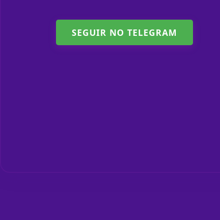
SEGUIR NO TELEGRAM