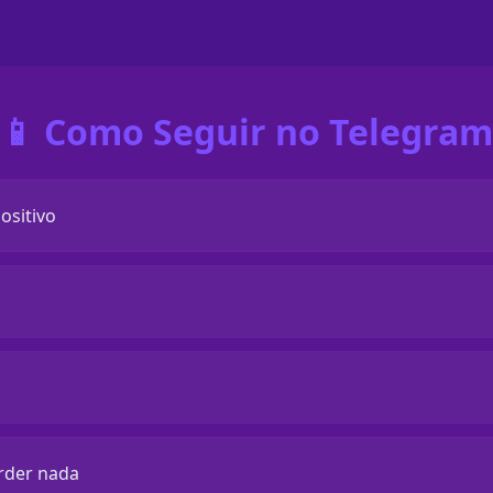
📱 Como Seguir no Telegram
ositivo
erder nada