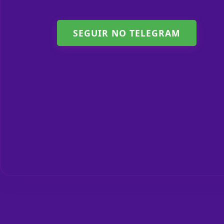
SEGUIR NO TELEGRAM