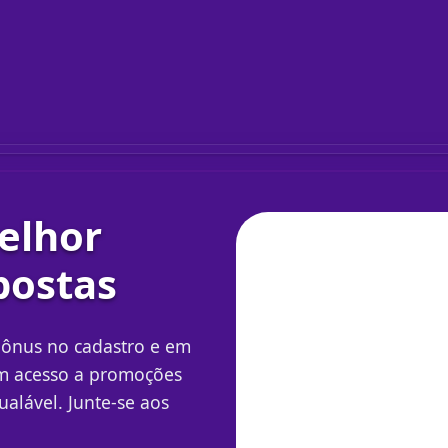
elhor
postas
bônus no cadastro e em
em acesso a promoções
ualável. Junte-se aos