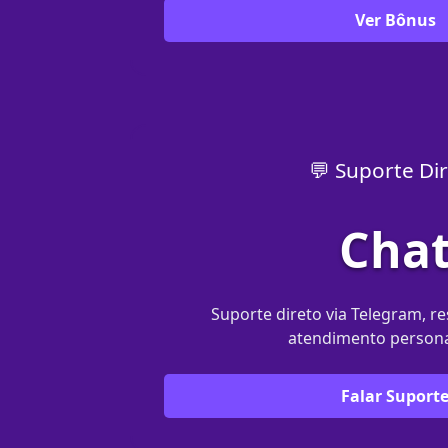
Ver Bônus
💬 Suporte Di
Cha
Suporte direto via Telegram, r
atendimento persona
Falar Suport