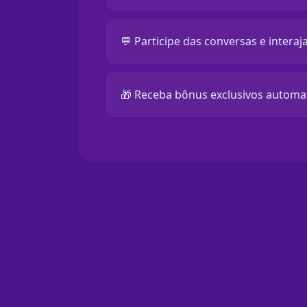
💬 Participe das conversas e interaj
🎁 Receba bônus exclusivos autom