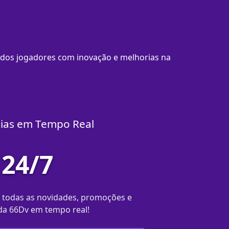
 dos jogadores com inovação e melhorias na
cias em Tempo Real
24/7
e todas as novidades, promoções e
da 66Dv em tempo real!