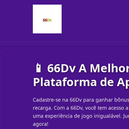
📱 66Dv A Melho
Plataforma de A
Cadastre-se na 66Dv para ganhar bônus
recarga. Com a 66Dv, você tem acesso a
uma experiência de jogo inigualável. J
agora!