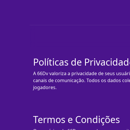
Políticas de Privacida
A 66Dv valoriza a privacidade de seus usuá
canais de comunicação. Todos os dados cole
jogadores.
Termos e Condições