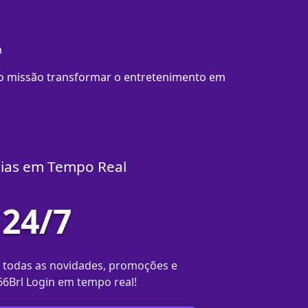
m
omo missão transformar o entretenimento em
cias em Tempo Real
24/7
e todas as novidades, promoções e
66Brl Login em tempo real!