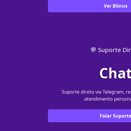
Ver Bônus
💬 Suporte Di
Cha
Suporte direto via Telegram, r
atendimento persona
Falar Suport