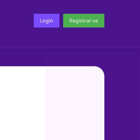
Login
Registrar-se