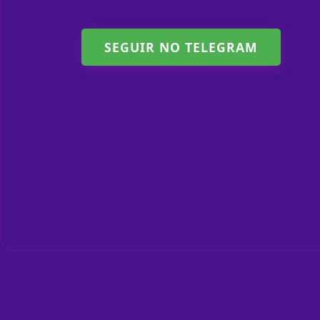
SEGUIR NO TELEGRAM