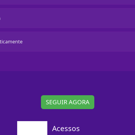
a
aticamente
SEGUIR AGORA
Acessos