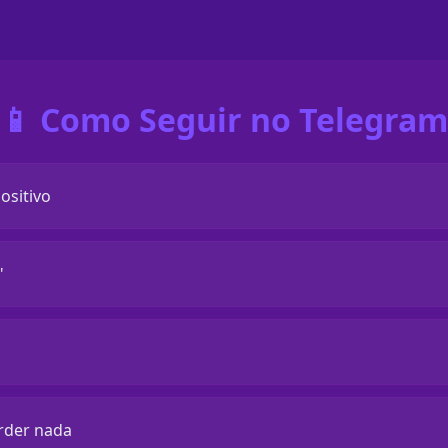
📱 Como Seguir no Telegram
ositivo
"
erder nada