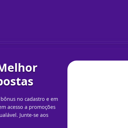
 Melhor
postas
r bônus no cadastro e em
 tem acesso a promoções
ualável. Junte-se aos