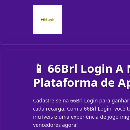
📱 66Brl Login A
Plataforma de A
Cadastre-se na 66Brl Login para ganha
cada recarga. Com a 66Brl Login, você
incríveis e uma experiência de jogo inig
vencedores agora!