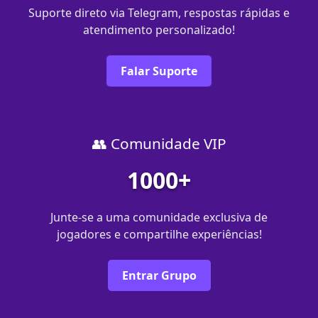
Suporte direto via Telegram, respostas rápidas e
atendimento personalizado!
Falar Suporte
👥 Comunidade VIP
1000+
Junte-se a uma comunidade exclusiva de
jogadores e compartilhe experiências!
Entrar Grupo