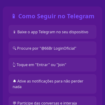
📱 Como Seguir no Telegram
📱 Baixe o app Telegram no seu dispositivo
🔍 Procure por "@66Br LoginOficial"
👆 Toque em "Entrar" ou "Join"
🔔 Ative as notificações para não perder
nada
💬 Participe das conversas e interaja