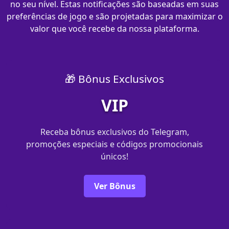
no seu nível. Estas notificações são baseadas em suas
preferências de jogo e são projetadas para maximizar o
valor que você recebe da nossa plataforma.
🎁 Bônus Exclusivos
VIP
Receba bônus exclusivos do Telegram,
promoções especiais e códigos promocionais
únicos!
Ver Bônus