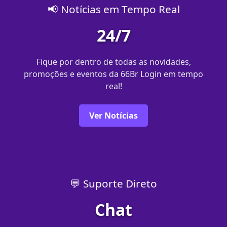
📢 Notícias em Tempo Real
24/7
Fique por dentro de todas as novidades,
promoções e eventos da 66Br Login em tempo
real!
Ver Notícias
💬 Suporte Direto
Chat