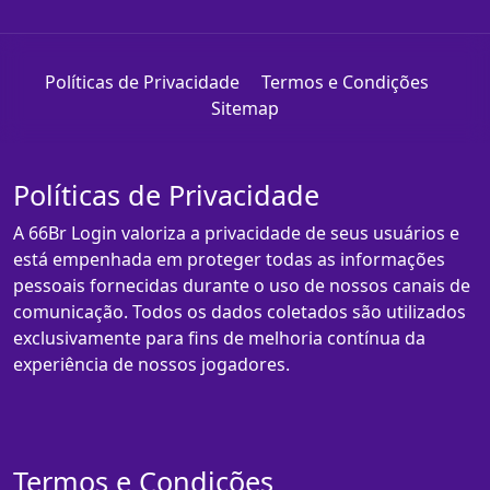
Políticas de Privacidade
Termos e Condições
Sitemap
Políticas de Privacidade
A 66Br Login valoriza a privacidade de seus usuários e
está empenhada em proteger todas as informações
pessoais fornecidas durante o uso de nossos canais de
comunicação. Todos os dados coletados são utilizados
exclusivamente para fins de melhoria contínua da
experiência de nossos jogadores.
Termos e Condições