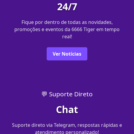
24/7
Fique por dentro de todas as novidades,
promoções e eventos da 6666 Tiger em tempo
real!
Ver Notícias
💬 Suporte Direto
Chat
Suporte direto via Telegram, respostas rápidas e
atendimento personalizado!