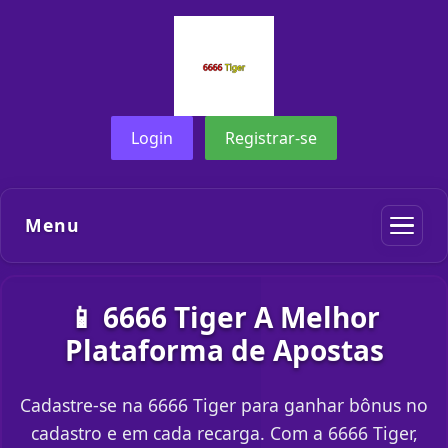
Login
Registrar-se
Menu
📱 6666 Tiger A Melhor
Plataforma de Apostas
Cadastre-se na 6666 Tiger para ganhar bônus no
cadastro e em cada recarga. Com a 6666 Tiger,