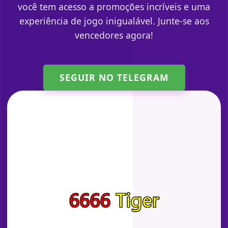
você tem acesso a promoções incríveis e uma
experiência de jogo inigualável. Junte-se aos
vencedores agora!
SEGUIR NO TELEGRAM