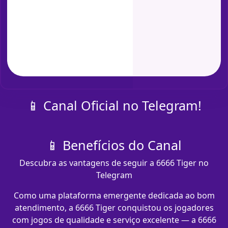
📱 Canal Oficial no Telegram!
📱 Benefícios do Canal
Descubra as vantagens de seguir a 6666 Tiger no
Telegram
Como uma plataforma emergente dedicada ao bom
atendimento, a 6666 Tiger conquistou os jogadores
com jogos de qualidade e serviço excelente — a 6666