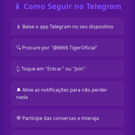
📱 Como Seguir no Telegram
📱 Baixe o app Telegram no seu dispositivo
🔍 Procure por "@6666 TigerOficial"
👆 Toque em "Entrar" ou "Join"
🔔 Ative as notificações para não perder
nada
💬 Participe das conversas e interaja