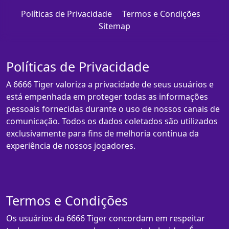
Políticas de Privacidade
Termos e Condições
Sitemap
Políticas de Privacidade
A 6666 Tiger valoriza a privacidade de seus usuários e
está empenhada em proteger todas as informações
pessoais fornecidas durante o uso de nossos canais de
comunicação. Todos os dados coletados são utilizados
exclusivamente para fins de melhoria contínua da
experiência de nossos jogadores.
Termos e Condições
Os usuários da 6666 Tiger concordam em respeitar