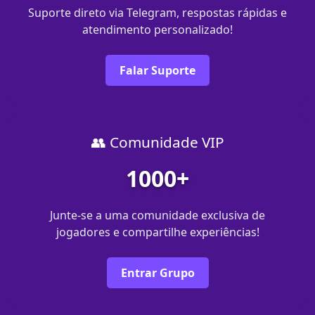
Suporte direto via Telegram, respostas rápidas e
atendimento personalizado!
Falar Suporte
👥 Comunidade VIP
1000+
Junte-se a uma comunidade exclusiva de
jogadores e compartilhe experiências!
Entrar Grupo