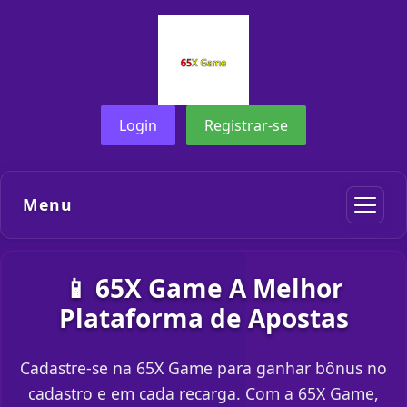
Login
Registrar-se
Menu
📱 65X Game A Melhor
Plataforma de Apostas
Cadastre-se na 65X Game para ganhar bônus no
cadastro e em cada recarga. Com a 65X Game,