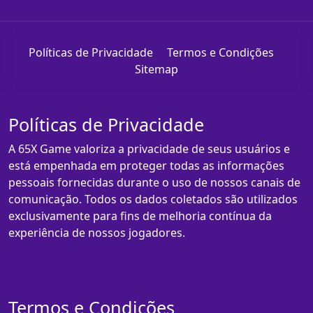
Políticas de Privacidade
Termos e Condições
Sitemap
Políticas de Privacidade
A 65X Game valoriza a privacidade de seus usuários e
está empenhada em proteger todas as informações
pessoais fornecidas durante o uso de nossos canais de
comunicação. Todos os dados coletados são utilizados
exclusivamente para fins de melhoria contínua da
experiência de nossos jogadores.
Termos e Condições