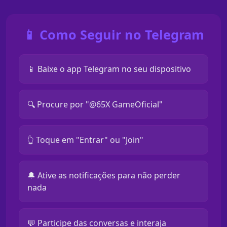
📱 Como Seguir no Telegram
📱 Baixe o app Telegram no seu dispositivo
🔍 Procure por "@65X GameOficial"
👆 Toque em "Entrar" ou "Join"
🔔 Ative as notificações para não perder
nada
💬 Participe das conversas e interaja