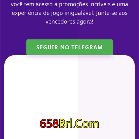
você tem acesso a promoções incríveis e uma
experiência de jogo inigualável. Junte-se aos
vencedores agora!
SEGUIR NO TELEGRAM