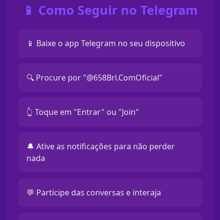
📱 Como Seguir no Telegram
📱 Baixe o app Telegram no seu dispositivo
🔍 Procure por "@658Brl.ComOficial"
👆 Toque em "Entrar" ou "Join"
🔔 Ative as notificações para não perder
nada
💬 Participe das conversas e interaja