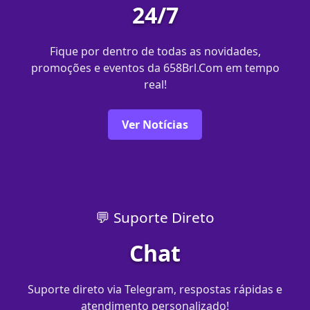
24/7
Fique por dentro de todas as novidades,
promoções e eventos da 658Brl.Com em tempo
real!
Ver Notícias
💬 Suporte Direto
Chat
Suporte direto via Telegram, respostas rápidas e
atendimento personalizado!