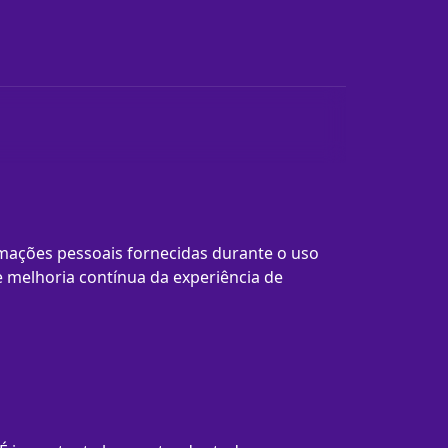
mações pessoais fornecidas durante o uso
e melhoria contínua da experiência de