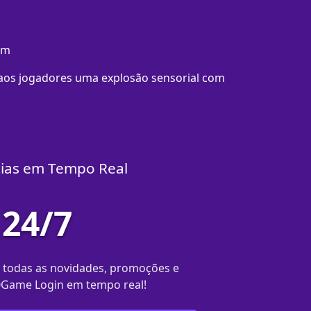
am
aos jogadores uma explosão sensorial com
cias em Tempo Real
24/7
e todas as novidades, promoções e
0Game Login em tempo real!