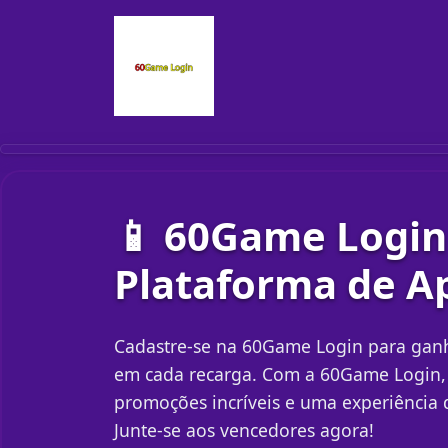
📱 60Game Login
Plataforma de A
Cadastre-se na 60Game Login para ganh
em cada recarga. Com a 60Game Login, 
promoções incríveis e uma experiência d
Junte-se aos vencedores agora!