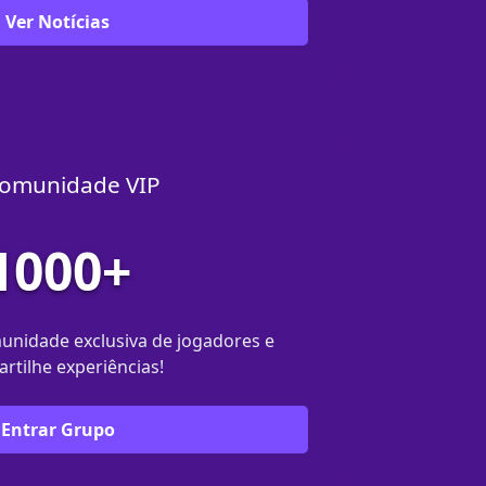
Ver Notícias
Comunidade VIP
1000+
unidade exclusiva de jogadores e
rtilhe experiências!
Entrar Grupo