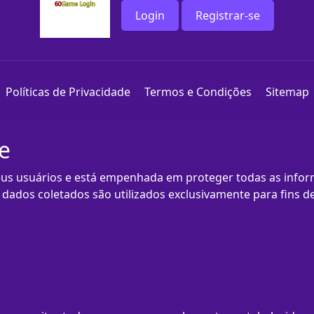
Login
Registrar-se
Políticas de Privacidade
Termos e Condições
Sitemap
de
seus usuários e está empenhada em proteger todas as infor
dados coletados são utilizados exclusivamente para fins d