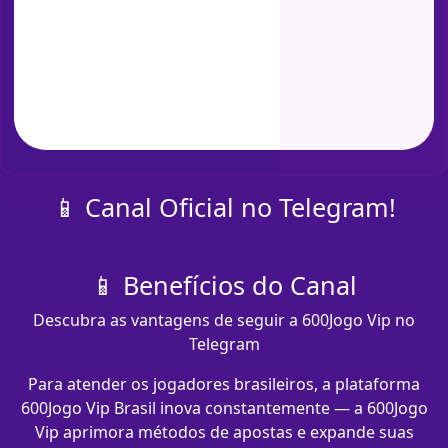
📱 Canal Oficial no Telegram!
📱 Benefícios do Canal
Descubra as vantagens de seguir a 600Jogo Vip no
Telegram
Para atender os jogadores brasileiros, a plataforma
600Jogo Vip Brasil inova constantemente — a 600Jogo
Vip aprimora métodos de apostas e expande suas