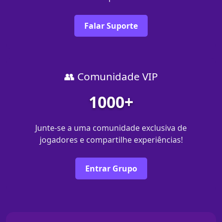
Falar Suporte
👥 Comunidade VIP
1000+
Junte-se a uma comunidade exclusiva de
jogadores e compartilhe experiências!
Entrar Grupo