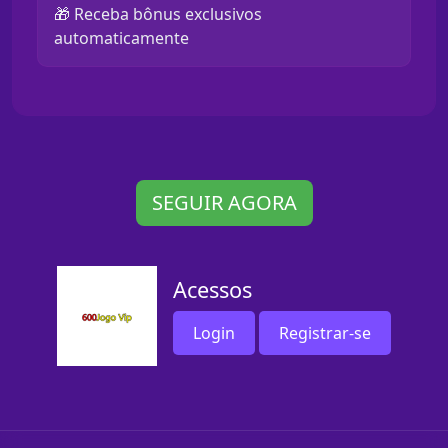
🎁 Receba bônus exclusivos
automaticamente
SEGUIR AGORA
Acessos
Login
Registrar-se