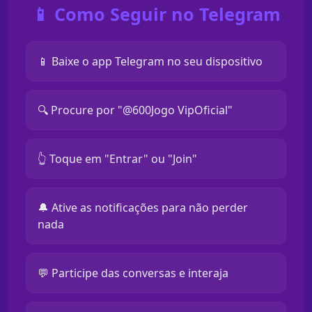
📱 Como Seguir no Telegram
📱 Baixe o app Telegram no seu dispositivo
🔍 Procure por "@600Jogo VipOficial"
👆 Toque em "Entrar" ou "Join"
🔔 Ative as notificações para não perder
nada
💬 Participe das conversas e interaja