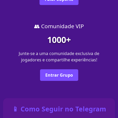
👥 Comunidade VIP
1000+
Junte-se a uma comunidade exclusiva de
jogadores e compartilhe experiências!
Entrar Grupo
📱 Como Seguir no Telegram