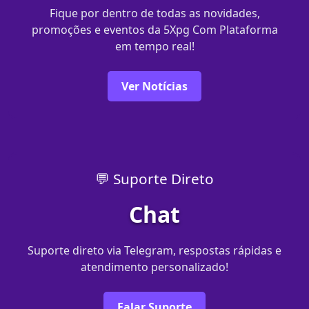
Fique por dentro de todas as novidades,
promoções e eventos da 5Xpg Com Plataforma
em tempo real!
Ver Notícias
💬 Suporte Direto
Chat
Suporte direto via Telegram, respostas rápidas e
atendimento personalizado!
Falar Suporte