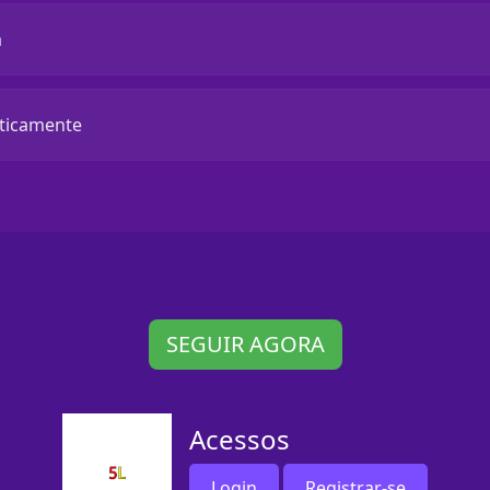
a
aticamente
SEGUIR AGORA
Acessos
Login
Registrar-se