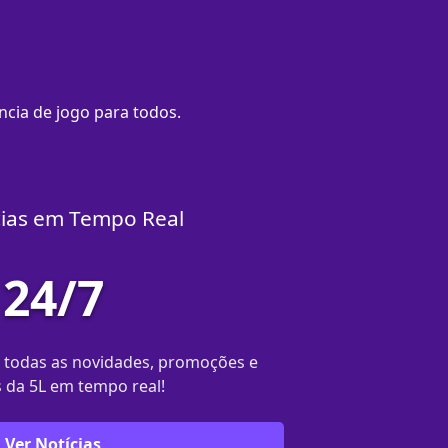
ência de jogo para todos.
cias em Tempo Real
24/7
e todas as novidades, promoções e
 da 5L em tempo real!
Ver Notícias