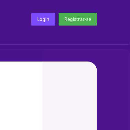
Login
Registrar-se