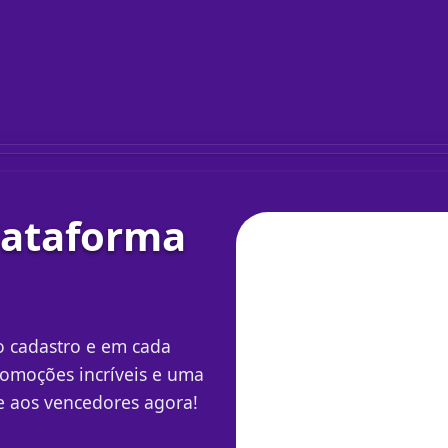
lataforma
o cadastro e em cada
romoções incríveis e uma
se aos vencedores agora!