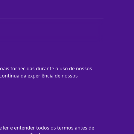
oais fornecidas durante o uso de nossos
 contínua da experiência de nossos
 ler e entender todos os termos antes de