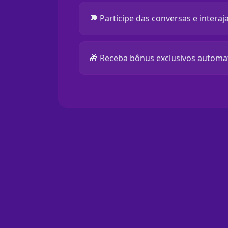
💬 Participe das conversas e interaj
🎁 Receba bônus exclusivos autom