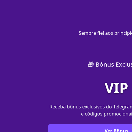
Sempre fiel aos princípi
🎁 Bônus Exclu
VIP
Receba bônus exclusivos do Telegra
e códigos promocionai
Ver Bônus