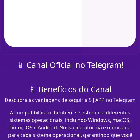
📱 Canal Oficial no Telegram!
📱 Benefícios do Canal
Descubra as vantagens de seguir a 5JJ APP no Telegram
A compatibilidade também se estende a diferentes
sistemas operacionais, incluindo Windows, macOS,
Linux, iOS e Android. Nossa plataforma é otimizada
para cada sistema operacional, garantindo que você