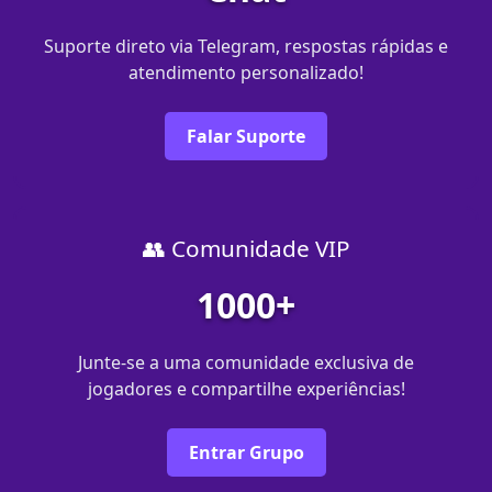
Suporte direto via Telegram, respostas rápidas e
atendimento personalizado!
Falar Suporte
👥 Comunidade VIP
1000+
Junte-se a uma comunidade exclusiva de
jogadores e compartilhe experiências!
Entrar Grupo