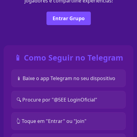
jogadores e compartilhe experiências!
Entrar Grupo
📱 Como Seguir no Telegram
📱 Baixe o app Telegram no seu dispositivo
🔍 Procure por "@5EE LoginOficial"
👆 Toque em "Entrar" ou "Join"