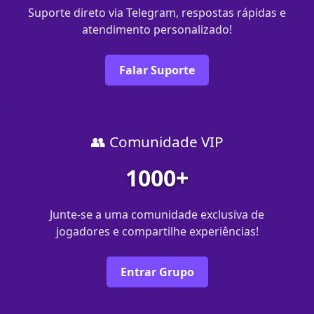
Suporte direto via Telegram, respostas rápidas e
atendimento personalizado!
Falar Suporte
👥 Comunidade VIP
1000+
Junte-se a uma comunidade exclusiva de
jogadores e compartilhe experiências!
Entrar Grupo