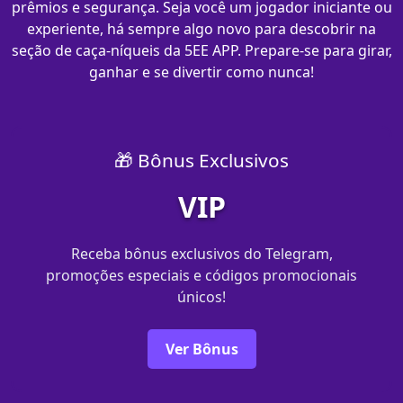
prêmios e segurança. Seja você um jogador iniciante ou
experiente, há sempre algo novo para descobrir na
seção de caça-níqueis da 5EE APP. Prepare-se para girar,
ganhar e se divertir como nunca!
🎁 Bônus Exclusivos
VIP
Receba bônus exclusivos do Telegram,
promoções especiais e códigos promocionais
únicos!
Ver Bônus