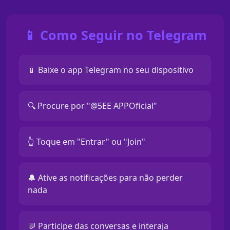
📱 Como Seguir no Telegram
📱 Baixe o app Telegram no seu dispositivo
🔍 Procure por "@5EE APPOficial"
👆 Toque em "Entrar" ou "Join"
🔔 Ative as notificações para não perder
nada
💬 Participe das conversas e interaja