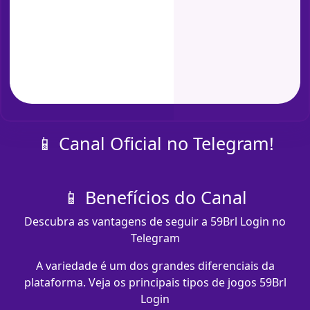
📱 Canal Oficial no Telegram!
📱 Benefícios do Canal
Descubra as vantagens de seguir a 59Brl Login no
Telegram
A variedade é um dos grandes diferenciais da
plataforma. Veja os principais tipos de jogos 59Brl
Login