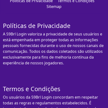
Políticas de Privacidade
Termos e Condições
Sitemap
Políticas de Privacidade
A 59Brl Login valoriza a privacidade de seus usuários e
está empenhada em proteger todas as informações
pessoais fornecidas durante o uso de nossos canais de
comunicação. Todos os dados coletados são utilizados
exclusivamente para fins de melhoria contínua da
experiência de nossos jogadores.
Termos e Condições
Os usuários da 59Brl Login concordam em respeitar
todas as regras e regulamentos estabelecidos. É