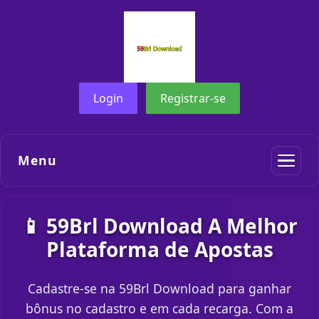
Login
Registrar-se
Menu
📱 59Brl Download A Melhor
Plataforma de Apostas
Cadastre-se na 59Brl Download para ganhar
bônus no cadastro e em cada recarga. Com a