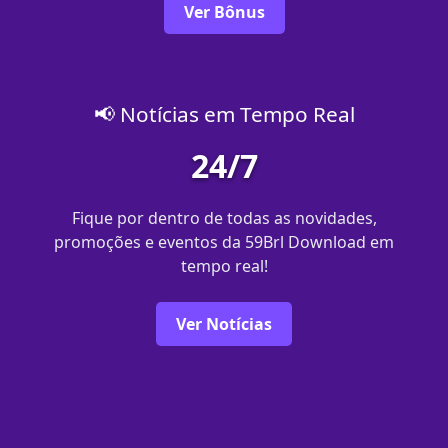
Ver Bônus
📢 Notícias em Tempo Real
24/7
Fique por dentro de todas as novidades,
promoções e eventos da 59Brl Download em
tempo real!
Ver Notícias