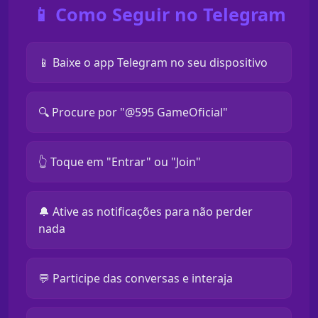
📱 Como Seguir no Telegram
📱 Baixe o app Telegram no seu dispositivo
🔍 Procure por "@595 GameOficial"
👆 Toque em "Entrar" ou "Join"
🔔 Ative as notificações para não perder
nada
💬 Participe das conversas e interaja