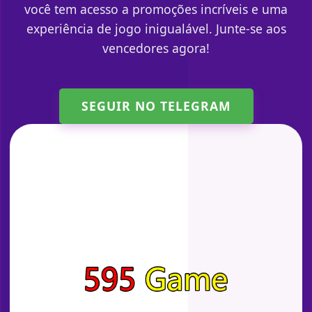
você tem acesso a promoções incríveis e uma
experiência de jogo inigualável. Junte-se aos
vencedores agora!
SEGUIR NO TELEGRAM