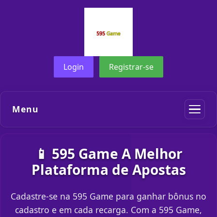
Login
Registrar-se
Menu
📱 595 Game A Melhor
Plataforma de Apostas
Cadastre-se na 595 Game para ganhar bônus no
cadastro e em cada recarga. Com a 595 Game,