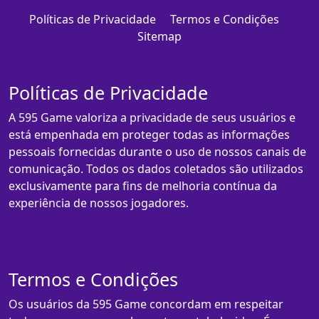
Políticas de Privacidade
Termos e Condições
Sitemap
Políticas de Privacidade
A 595 Game valoriza a privacidade de seus usuários e
está empenhada em proteger todas as informações
pessoais fornecidas durante o uso de nossos canais de
comunicação. Todos os dados coletados são utilizados
exclusivamente para fins de melhoria contínua da
experiência de nossos jogadores.
Termos e Condições
Os usuários da 595 Game concordam em respeitar